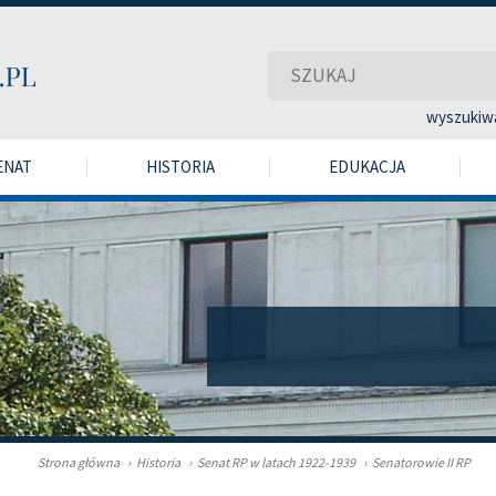
wyszukiw
ENAT
HISTORIA
EDUKACJA
Strona główna
›
Historia
›
Senat RP w latach 1922-1939
›
Senatorowie II RP