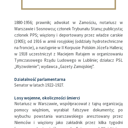
1880-1956; prawnik; adwokat w Zamościu, notariusz w
Warszawie i Sosnowcu; członek Trybunału Stanu; publicysta;
członek PPS; więziony i deportowany przez władze carskie
(1905); od 1916 w armii rosyjskiej (oddziały hydrotechniczne
na froncie), a następnie w II Korpusie Polskim Józefa Hallera;
w 1918 uczestniczył z Maciejem Ratajem w organizowaniu
Tymczasowego Rządu Ludowego w Lublinie; działacz PSL
„Wyzwolenie”; wydawca „Gazety Zamojskiej”.
Działalność parlamentarna
Senator w latach 1922–1927.
Losy wojenne, okoliczności śmierci
Notariusz w Warszawie, współpracował z tajną organizacją
pomocy więźniom, wyrabiał fałszywe dokumenty; po
wybuchu powstania warszawskiego aresztowany przez
Niemców i więziony jako zakładnik przez kilka tygodni