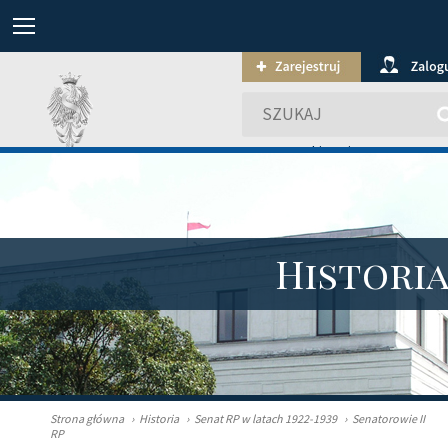
wyszukiwanie zaawansowa
Histori
Strona główna
›
Historia
›
Senat RP w latach 1922-1939
›
Senatorowie II
RP