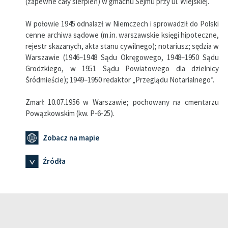
(zapewne cały sierpień) w gmachu Sejmu przy ul. Wiejskiej.
W połowie 1945 odnalazł w Niemczech i sprowadził do Polski
cenne archiwa sądowe (m.in. warszawskie księgi hipoteczne,
rejestr skazanych, akta stanu cywilnego); notariusz; sędzia w
Warszawie (1946–1948 Sądu Okręgowego, 1948–1950 Sądu
Grodzkiego, w 1951 Sądu Powiatowego dla dzielnicy
Śródmieście); 1949–1950 redaktor „Przeglądu Notarialnego”.
Zmarł 10.07.1956 w Warszawie; pochowany na cmentarzu
Powązkowskim (kw. P-6-25).
Zobacz na mapie
Źródła