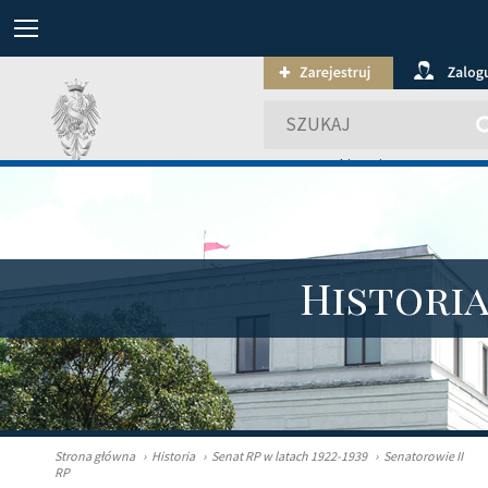
wyszukiwanie zaawansowa
Histori
Strona główna
›
Historia
›
Senat RP w latach 1922-1939
›
Senatorowie II
RP