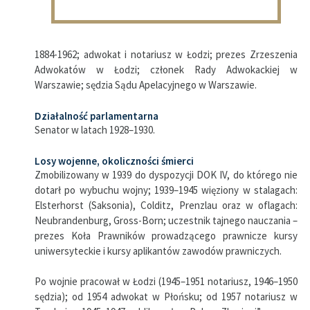
1884-1962; adwokat i notariusz w Łodzi; prezes Zrzeszenia
Adwokatów w Łodzi; członek Rady Adwokackiej w
Warszawie; sędzia Sądu Apelacyjnego w Warszawie.
Działalność parlamentarna
Senator w latach 1928–1930.
Losy wojenne, okoliczności śmierci
Zmobilizowany w 1939 do dyspozycji DOK IV, do którego nie
dotarł po wybuchu wojny; 1939–1945 więziony w stalagach:
Elsterhorst (Saksonia), Colditz, Prenzlau oraz w oflagach:
Neubrandenburg, Gross-Born; uczestnik tajnego nauczania –
prezes Koła Prawników prowadzącego prawnicze kursy
uniwersyteckie i kursy aplikantów zawodów prawniczych.
Po wojnie pracował w Łodzi (1945–1951 notariusz, 1946–1950
sędzia); od 1954 adwokat w Płońsku; od 1957 notariusz w