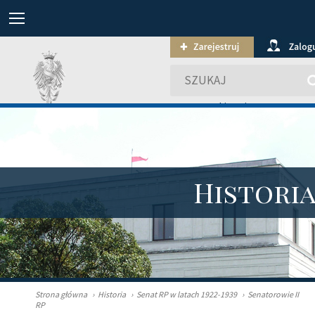
wyszukiwanie zaawansowa
Histori
Strona główna
›
Historia
›
Senat RP w latach 1922-1939
›
Senatorowie II
RP