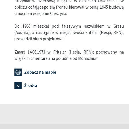
otrzymał w dzierżawę majątek w okolicach Oświęcimia; w
obliczu cofającego się frontu kierował wiosną 1945 budową
umocnień w rejonie Cieszyna.
Do 1965 mieszkał pod fałszywym nazwiskiem w Grazu
(Austria), a następnie w miejscowości Fritzlar (Hesja, RFN),
prowadził biuro projektowe.
Zmarł 14.06.1973 w Fritzlar (Hesja, RFN); pochowany na
wiejskim cmentarzu na południe od Monachium.
Zobacz na mapie
Źródła