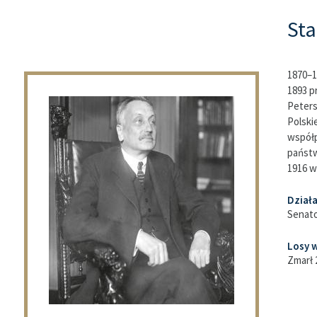
Sta
1870–1
1893 p
Peters
Polski
współp
państw
1916 w
Dział
Senato
Losy w
Zmarł 