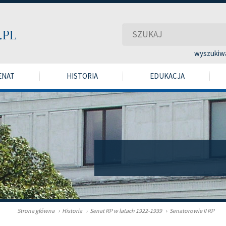
wyszukiw
ENAT
HISTORIA
EDUKACJA
Strona główna
›
Historia
›
Senat RP w latach 1922-1939
›
Senatorowie II RP