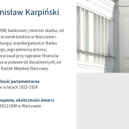
nisław Karpiński
943; bankowiec; minister skarbu; od
racownik banków w Warszawie i
burgu; współorganizator Banku
ego, jego pierwszy prezes;
racował przy naprawie finansów
a w połowie lat dwudziestych; od
 Radzie Miejskiej Warszawy.
alność parlamentarna
r w latach 1922–1924.
ojenne, okoliczności śmierci
24.12.1943 w Warszawie.