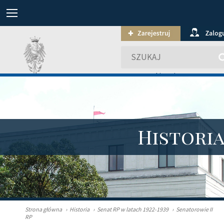
wyszukiwanie zaawansowa
Histori
Strona główna
›
Historia
›
Senat RP w latach 1922-1939
›
Senatorowie II
RP