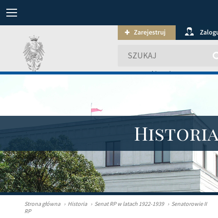
wyszukiwanie zaawansowa
Histori
Strona główna
›
Historia
›
Senat RP w latach 1922-1939
›
Senatorowie II
RP