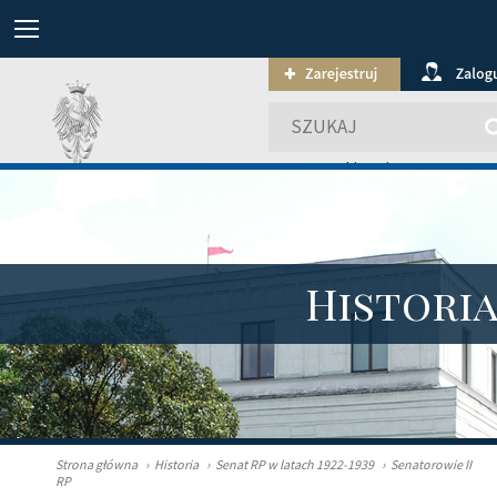
wyszukiwanie zaawansowa
Histori
Strona główna
›
Historia
›
Senat RP w latach 1922-1939
›
Senatorowie II
RP