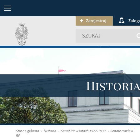
wyszukiwanie zaawansowa
Histori
Strona główna
›
Historia
›
Senat RP w latach 1922-1939
›
Senatorowie II
RP