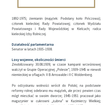
1892-1975; ziemianin (majątek: Podolany koło Pińczowa);
członek kieleckiej Rady Powiatowej; członek Wydziału
Powiatowego i Rady Wojewódzkiej w Kielcach; radca
kieleckiej Izby Rolniczej.
Działalność parlamentarna
Senator w latach 1935–1938.
Losy wojenne, okoliczności śmierci
Zmobilizowany 30.08.1939; w czasie kampanii wrześniowej
walczył w Grupie Operacyjnej „Polesie”; 1939–1945 w niewoli
niemieckiej w oflagach: II B Arnswalde i II C Woldenberg.
Po odzyskaniu wolności wrócił do Polski; na podstawie
reformy rolnej odebrano mu majątek, ale przez pewien czas
mógł mieszkać w swoim dworze; 1945–1951 pracował jako
magazynier w cukrowni „Łubna” w Kazimierzy Wielkiej;