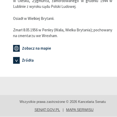
w Olesku, Zygmunta, zamordowanego w grudniu 1944 w
Lublinie z wyroku sądu Polski Ludowej.
Osiadł w Wielkiej Brytanii.
Zmarł 8.05.1956 w Penley (Walia, Wielka Brytania); pochowany
na cmentarzu we Wrexham.
Zobacz na mapie
Źródła
Wszystkie prawa zastrzeżone © 2026 Kancelaria Senatu
SENAT.GOV.PL
MAPA SERWISU
|