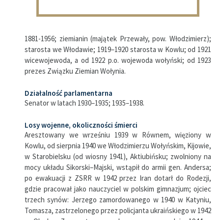
1881-1956; ziemianin (majątek Przewały, pow. Włodzimierz);
starosta we Włodawie; 1919–1920 starosta w Kowlu; od 1921
wicewojewoda, a od 1922 p.o. wojewoda wołyński; od 1923
prezes Związku Ziemian Wołynia.
Działalność parlamentarna
Senator w latach 1930–1935; 1935–1938.
Losy wojenne, okoliczności śmierci
Aresztowany we wrześniu 1939 w Równem, więziony w
Kowlu, od sierpnia 1940 we Włodzimierzu Wołyńskim, Kijowie,
w Starobielsku (od wiosny 1941), Aktiubińsku; zwolniony na
mocy układu Sikorski–Majski, wstąpił do armii gen. Andersa;
po ewakuacji z ZSRR w 1942 przez Iran dotarł do Rodezji,
gdzie pracował jako nauczyciel w polskim gimnazjum; ojciec
trzech synów: Jerzego zamordowanego w 1940 w Katyniu,
Tomasza, zastrzelonego przez policjanta ukraińskiego w 1942