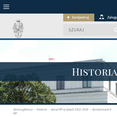
wyszukiwanie zaawansowa
Histori
Strona główna
›
Historia
›
Senat RP w latach 1922-1939
›
Senatorowie II
RP