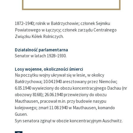
1872–1940; rolnik w Bałdrzychowie; członek Sejmiku
Powiatowego w Łęczycy; członek zarządu Centralnego
Związku Kółek Rolniczych.
Działalność parlamentarna
Senator w latach 1928–1930.
Losy wojenne, okoliczności śmierci
Na początku wojny ukrywał się w lesie, w okolicy
Bałdrzychowa; 10.04.1940 aresztowany przez Niemców;
6.05.1940 wywieziony do obozu koncentracyjnego Dachau (nr
obozowy 8168); 26.06.1940 przewieziony do obozu
Mauthausen, pracował m.in. przy budowie nasypu
kolejowego; zmarł 11.08.1940 w Mauthausen, komando
Gusen.
Syn senatora zginął w obozie koncentracyjnym Auschwitz.