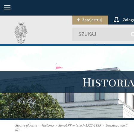
wyszukiwanie zaawansowa
Histori
Strona główna
›
Historia
›
Senat RP w latach 1922-1939
›
Senatorowie II
RP