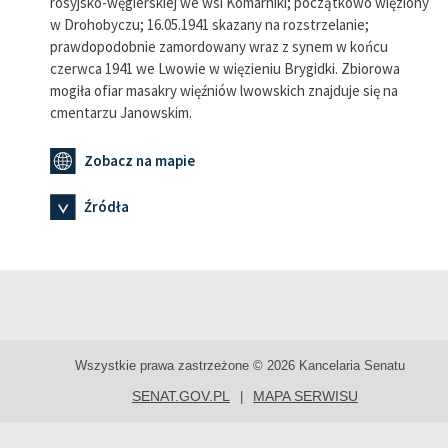
rosyjsko-węgierskiej we wsi Komarniki; początkowo więziony
w Drohobyczu; 16.05.1941 skazany na rozstrzelanie;
prawdopodobnie zamordowany wraz z synem w końcu
czerwca 1941 we Lwowie w więzieniu Brygidki. Zbiorowa
mogiła ofiar masakry więźniów lwowskich znajduje się na
cmentarzu Janowskim.
Zobacz na mapie
Źródła
Wszystkie prawa zastrzeżone © 2026 Kancelaria Senatu
SENAT.GOV.PL
MAPA SERWISU
|