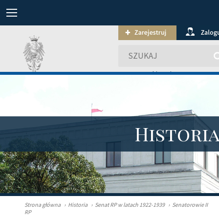
wyszukiwanie zaawansowa
Histori
Strona główna
›
Historia
›
Senat RP w latach 1922-1939
›
Senatorowie II
RP