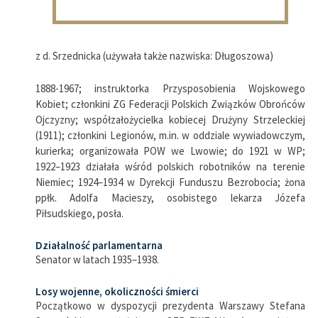
z d. Srzednicka (używała także nazwiska: Długoszowa)
1888-1967; instruktorka Przysposobienia Wojskowego
Kobiet; członkini ZG Federacji Polskich Związków Obrońców
Ojczyzny; współzałożycielka kobiecej Drużyny Strzeleckiej
(1911); członkini Legionów, m.in. w oddziale wywiadowczym,
kurierka; organizowała POW we Lwowie; do 1921 w WP;
1922–1923 działała wśród polskich robotników na terenie
Niemiec; 1924–1934 w Dyrekcji Funduszu Bezrobocia; żona
ppłk. Adolfa Macieszy, osobistego lekarza Józefa
Piłsudskiego, posła.
Działalność parlamentarna
Senator w latach 1935–1938.
Losy wojenne, okoliczności śmierci
Początkowo w dyspozycji prezydenta Warszawy Stefana