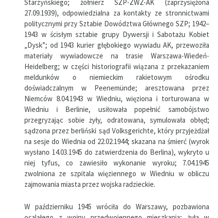
Starzyńskiego; żołnierz SZP-ZWZ-AK (zaprzysiężona
27.09.1939), odpowiedzialna za kontakty ze stronnictwami
politycznymi przy Sztabie Dowództwa Głównego SZP; 1942–
1943 w ścisłym sztabie grupy Dywersji i Sabotażu Kobiet
„Dysk”; od 1943 kurier głębokiego wywiadu AK, przewoziła
materiały wywiadowcze na trasie Warszawa-Wiedeń-
Heidelberg; w części historiografii wiązana z przekazaniem
meldunków o niemieckim rakietowym ośrodku
doświadczalnym w Peenemünde; aresztowana przez
Niemców 8.04.1943 w Wiedniu, więziona i torturowana w
Wiedniu i Berlinie, usiłowała popełnić samobójstwo
przegryzając sobie żyły, odratowana, symulowała obłęd;
sądzona przez berliński sąd Volksgerichte, który przyjeżdżał
na sesje do Wiednia od 22.02.1944; skazana na śmierć (wyrok
wysłano 14.03.1945 do zatwierdzenia do Berlina), wykryto u
niej tyfus, co zawiesiło wykonanie wyroku; 7.04.1945
zwolniona ze szpitala więziennego w Wiedniu w obliczu
zajmowania miasta przez wojska radzieckie.
W październiku 1945 wróciła do Warszawy, pozbawiona
ocalałego z wojny przedwojennego mieszkania; żyła w