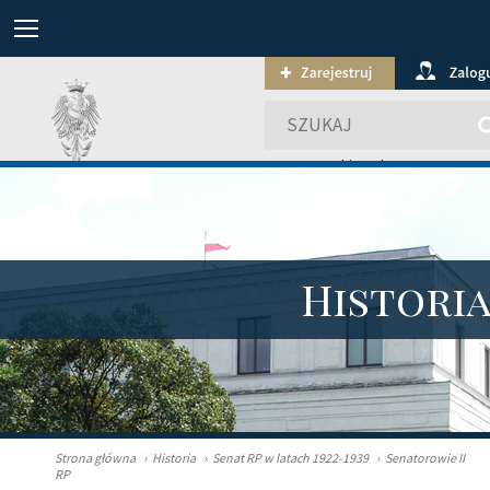
wyszukiwanie zaawansowa
Histori
Strona główna
›
Historia
›
Senat RP w latach 1922-1939
›
Senatorowie II
RP