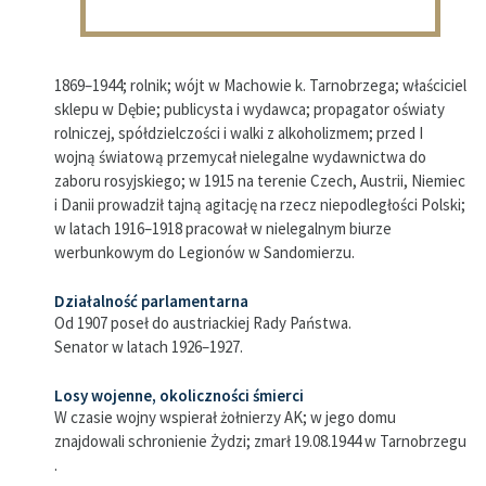
1869–1944; rolnik; wójt w Machowie k. Tarnobrzega; właściciel
sklepu w Dębie; publicysta i wydawca; propagator oświaty
rolniczej, spółdzielczości i walki z alkoholizmem; przed I
wojną światową przemycał nielegalne wydawnictwa do
zaboru rosyjskiego; w 1915 na terenie Czech, Austrii, Niemiec
i Danii prowadził tajną agitację na rzecz niepodległości Polski;
w latach 1916–1918 pracował w nielegalnym biurze
werbunkowym do Legionów w Sandomierzu.
Działalność parlamentarna
Od 1907 poseł do austriackiej Rady Państwa.
Senator w latach 1926–1927.
Losy wojenne, okoliczności śmierci
W czasie wojny wspierał żołnierzy AK; w jego domu
znajdowali schronienie Żydzi; zmarł 19.08.1944 w Tarnobrzegu
.