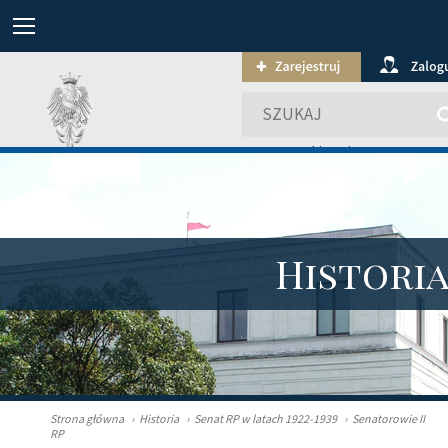
wyszukiwanie zaawansowa
Histori
Strona główna
›
Historia
›
Senat RP w latach 1922-1939
›
Senatorowie II
RP