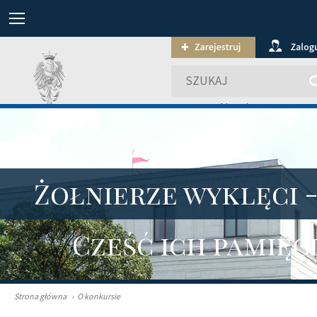
wyszukiwanie zaawansowa
Żołnierze wyklęci 
Cześć ich pamięc
Strona główna
›
O konkursie